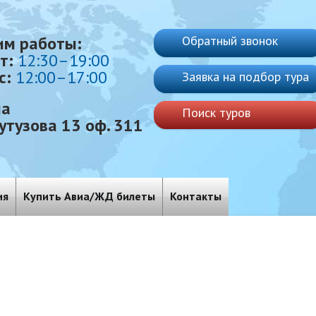
им работы:
Обратный звонок
пт:
12:30–19:00
с:
12:00–17:00
Заявка на подбор тура
ла
Поиск туров
Кутузова 13 оф. 311
ия
Купить Авиа/ЖД билеты
Контакты