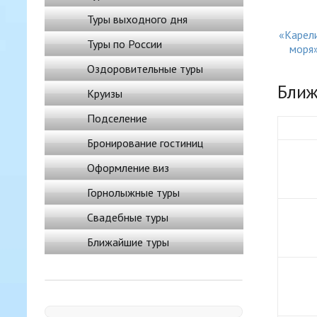
Туры выходного дня
«Карел
Туры по России
моря»
Оздоровительные туры
Ближ
Круизы
Подселение
Бронирование гостиниц
Оформление виз
Горнолыжные туры
Свадебные туры
Ближайшие туры