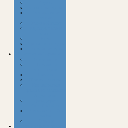
Круизы
Свадебные туры
Бронирование
гостиниц
Пляжный отдых
Корпоративный
отдых
Визы
Горнолыжные туры
Ближайшие туры
Полезная информация
О компании
Парковка с
трансфером
Новости
Полезные статьи
Как добраться
дешево из Москвы в
Аэропорты!
Домодедово
Онлайн-Табло
Внуково Онлайн-
табло
Отзывы
Купить Авиа/ЖД билеты