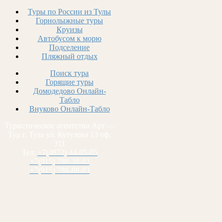
Туры по России из Тулы
Горнолыжные туры
Круизы
Автобусом к морю
Подселение
Пляжный отдых
Поиск тура
Горящие туры
Домодедово Онлайн-
Табло
Внуково Онлайн-Табло
Туристическое агентство Арт —
Тур г. Тула ул. Кутузова 13 оф.
311
Тел:
+7(4872) 44-05-05
+7(915) 788-38-83
+7(915) 788-88-83