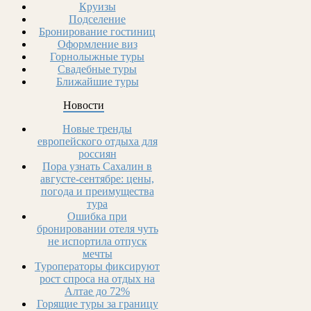
Круизы
Подселение
Бронирование гостиниц
Оформление виз
Горнолыжные туры
Свадебные туры
Ближайшие туры
Новости
Новые тренды
европейского отдыха для
россиян
Пора узнать Сахалин в
августе-сентябре: цены,
погода и преимущества
тура
Ошибка при
бронировании отеля чуть
не испортила отпуск
мечты
Туроператоры фиксируют
рост спроса на отдых на
Алтае до 72%
Горящие туры за границу