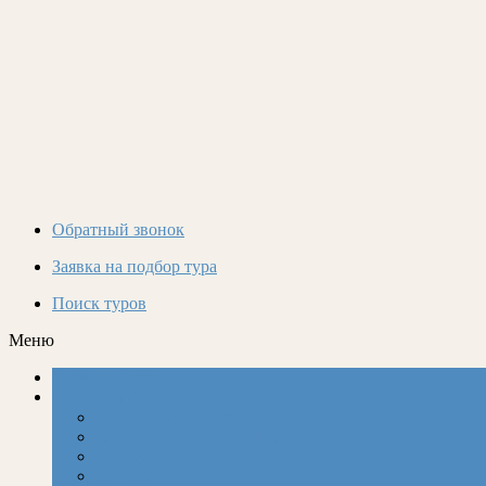
Обратный звонок
Заявка на подбор тура
Поиск туров
Меню
Горящие Туры
Виды отдыха
Автобусом к морю
Автобусные туры по России
Подселение
Круизы