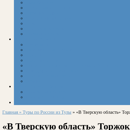
Свадебные туры
Бронирование гостиниц
Пляжный отдых
Корпоративный отдых
Визы
Горнолыжные туры
Ближайшие туры
Полезная информация
О компании
Парковка с трансфером
Новости
Полезные статьи
Как добраться дешево из Москвы в Аэропорты!
Домодедово Онлайн-Табло
Внуково Онлайн-табло
Отзывы
Купить Авиа/ЖД билеты
Купить Авиа билеты
Купить Ж/Д билеты
Контакты
Главная »
Туры по России из Тулы
» «В Тверскую область» Торж
«В Тверскую область» Торжок 