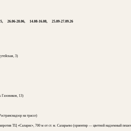
.05, 26.06-28.06, 14.08-16.08, 25.09-27.09.26
утейская, 3)
 Газовиков, 13)
остранснадзор на трассе)
апротив ТЦ «Саларис», 700 м от ст. м. Саларьево (ориентир — цветной надземный пеше