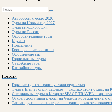
Автобусом к морю 2026
Туры на Новый год 2027
Туры выходного дня
Туры по России
Оздоровительные туры
Круизы
Подселение
Бронирование гостиниц
Оформление виз
Горнолыжные туры
Свадебные туры
Ближайшие туры
Новости
Горящие туры за границу стали редкостью
Туры в Египет стали дешевле — сколько стоит отдых на 
Специальные туры в Катар от SPACE TRAVEL с гарантия
Открыт доступный курорт на Черном море для летнего о
Таиланд усиливает контроль на границе: как это повлияе