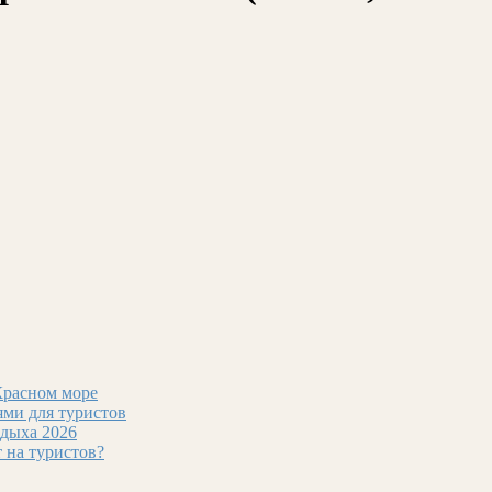
Красном море
ми для туристов
тдыха 2026
т на туристов?