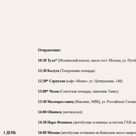
Отправление:
10:30 Тула*
(Московский вокзал, около гост. Москва, ул. Путей
12:30 Калуга
(Театральная площадь)
12:30* Серпухов
(кафе «Вояж», ул. Центральная, 148)
13:00* Чехов
(Советская площадь, памятник Танку)
13:30 Малоярославец
(Маклино, МВЦ, ул. Российских Газови
14:00 Обнинск
(автовокзал)
14:30 Наро-Фоминск
(автобусная остановка за постом ГАИ на
1 ДЕНЬ
16:00 Москва
(автобусная остановка на Киевском шоссе напро