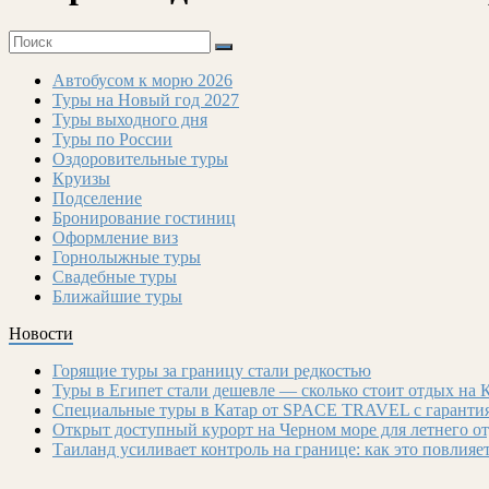
Автобусом к морю 2026
Туры на Новый год 2027
Туры выходного дня
Туры по России
Оздоровительные туры
Круизы
Подселение
Бронирование гостиниц
Оформление виз
Горнолыжные туры
Свадебные туры
Ближайшие туры
Новости
Горящие туры за границу стали редкостью
Туры в Египет стали дешевле — сколько стоит отдых на 
Специальные туры в Катар от SPACE TRAVEL с гарантия
Открыт доступный курорт на Черном море для летнего о
Таиланд усиливает контроль на границе: как это повлияе