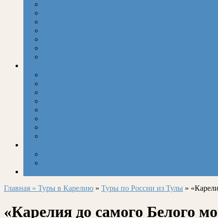
Свадебные туры
Бронирование гостиниц
Пляжный отдых
Корпоративный отдых
Визы
Горнолыжные туры
Ближайшие туры
Полезная информация
О компании
Парковка с трансфером
Новости
Полезные статьи
Как добраться дешево из Москвы в Аэропорты!
Домодедово Онлайн-Табло
Внуково Онлайн-табло
Отзывы
Купить Авиа/ЖД билеты
Купить Авиа билеты
Купить Ж/Д билеты
Контакты
Главная »
Туры в Карелию
»
Туры по России из Тулы
» «Карели
«Карелия до самого Белого мо