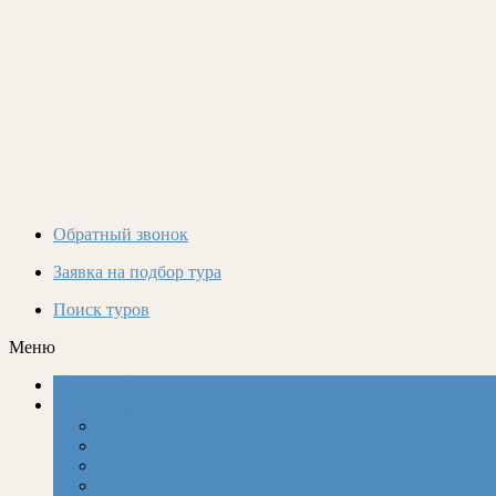
Обратный звонок
Заявка на подбор тура
Поиск туров
Меню
Горящие Туры
Виды отдыха
Автобусом к морю
Автобусные туры по России
Подселение
Круизы